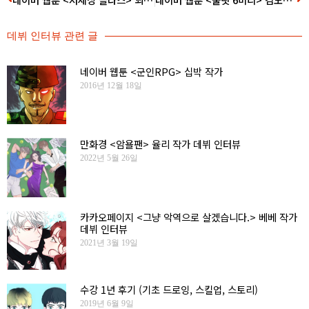
데뷔 인터뷰
관련 글
네이버 웹툰 <군인RPG> 십박 작가
2016년 12월 18일
만화경 <암욜팬> 율리 작가 데뷔 인터뷰
2022년 5월 26일
카카오페이지 <그냥 악역으로 살겠습니다.> 베베 작가
데뷔 인터뷰
2021년 3월 19일
수강 1년 후기 (기초 드로잉, 스킬업, 스토리)
2019년 6월 9일