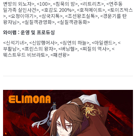
변방의 외노자>, <100>, <침묵의 밤>, <리트리츠>, <연주동
일가족 살인사건>, <호감도 200%>, <호적메이트>, <토이즈박스
>, <요정이야기>, <삼국지톡>, <조선왕조실톡>, <경운기를 탄
왕자님>, <실질객관영화>, <실질객관동화>
와이랩 : 운영 및 프로듀싱
<신석기녀>, <신암행어사>, <심연의 하늘>, <아일랜드>, <
부활남>, <프린스의 왕자>, <버닝헬>, <찌질의 역사>, <
웨스트우드 비브라토>, <패션왕>