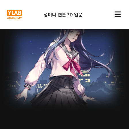
성미나 웹툰PD 입문