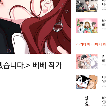
데
20
네
데
20
아카데미 이야기 최
R
데
습니다.> 베베 작가
20
네
인
20
네
인