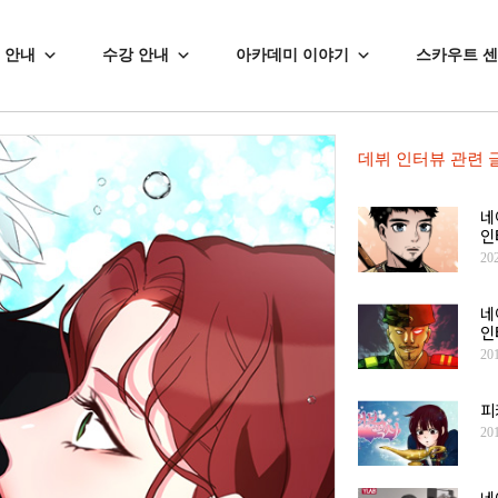
 안내
수강 안내
아카데미 이야기
스카우트 
데뷔 인터뷰
관련 
네
인
20
네
인
20
피
20
네