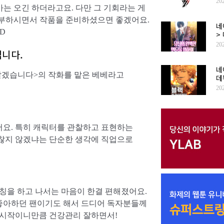
20
는 오긴 하더라고요. 다만 그 기회라는 게
공부하시면서 작품을 준비하셨으면 좋겠어요.
네
D
>
20
립니다.
네
살겠습니다>의 작화를 맡은 베베라고
데
20
어요. 특히 캐릭터를 관찰하고 표현하는
괜찮지 않겠냐는 단순한 생각에 직업으로
칭을 하고 나서는 마음이 한결 편해졌어요.
 좋아하던 팬이기도 해서 드디어 독자분들께
 시작이니만큼 건강관리 잘하면서!