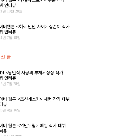
뷔 인터뷰
21년 10월 28일
이버웹툰 <혀로 만난 사이> 집손이 작가
뷔 인터뷰
21년 7월 18일
신 글
IDI <낭만적 사랑의 부재> 싱싱 작가
뷔 인터뷰
26년 7월 28일
이버 웹툰 <조선개스키> 세현 작가 데뷔
터뷰
26년 4월 16일
이버 웹툰 <억만무림> 매일 작가 데뷔
터뷰