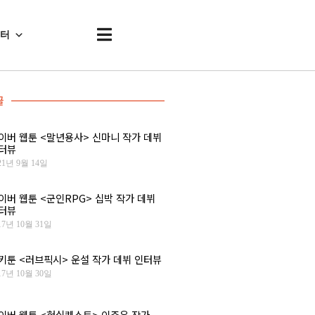
센터
글
이버 웹툰 <말년용사> 신마니 작가 데뷔
터뷰
21년 9월 14일
이버 웹툰 <군인RPG> 십박 작가 데뷔
터뷰
17년 10월 31일
키툰 <러브픽시> 운설 작가 데뷔 인터뷰
17년 10월 30일
이버 웹툰 <현실퀘스트> 이주운 작가