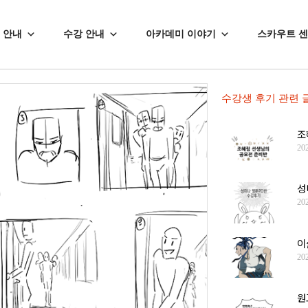
 안내
수강 안내
아카데미 이야기
스카우트 
수강생 후기
관련 
조
20
성
20
이
20
원