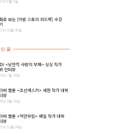
22년 8월 5일
화로 보는 [이밤 스토리 피드백] 수강
기
22년 10월 30일
신 글
IDI <낭만적 사랑의 부재> 싱싱 작가
뷔 인터뷰
26년 7월 28일
이버 웹툰 <조선개스키> 세현 작가 데뷔
터뷰
26년 4월 16일
이버 웹툰 <억만무림> 매일 작가 데뷔
터뷰
25년 12월 28일