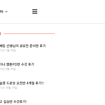
센터
글
혜림 선생님의 공모전 준비반 후기
22년 7월 20일
미나 웹툰PD반 수강 후기
24년 9월 30일
슬샘 드로잉 오전반 4개월 후기!!
21년 10월 19일
고 실습반 수강후기!