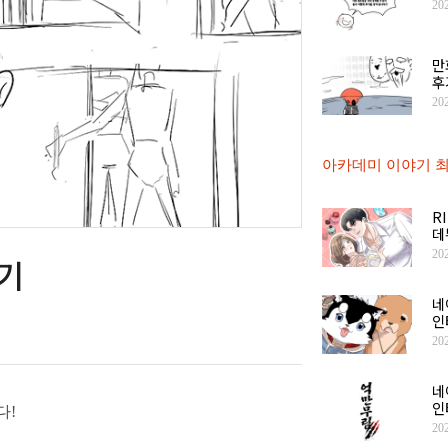
20
만
후
20
아카데미 이야기 최
R
데
20
후기
네
인
20
네
인
다!
20