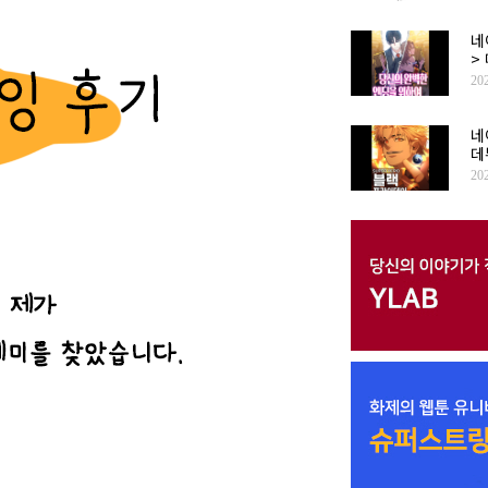
네
>
20
네
데
20