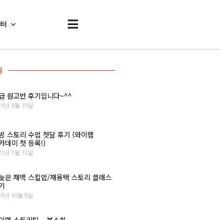
센터
글
급 원고반 후기입니다~^^
19년 4월 19일
밤 스토리 수업 첫달 후기 (와이랩
카데미 첫 등록!)
21년 1월 31일
늦은 채백 스킬업/채용택 스토리 클래스
기
18년 10월 6일
이랩 스토리팀 – 봄소희