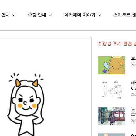
 안내
수강 안내
아카데미 이야기
스카우트 
수강생 후기
관련 
중
20
이
아
20
뒤
후
20
와