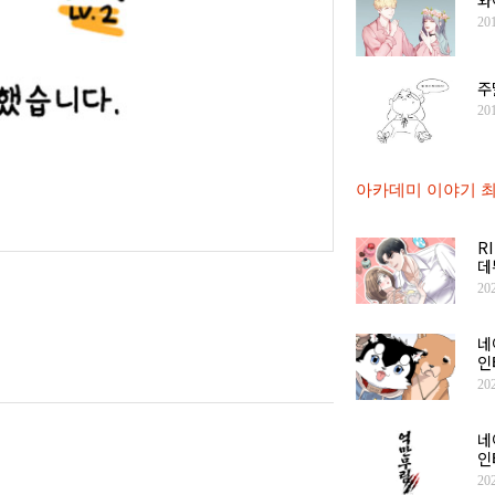
20
주
20
아카데미 이야기 최
R
데
20
네
인
20
네
인
20