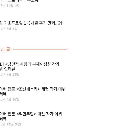
17년 11월 1일
말 기초드로잉 1~3개월 후기 만화..(?)
19년 7월 8일
신 글
IDI <낭만적 사랑의 부재> 싱싱 작가
뷔 인터뷰
26년 7월 28일
이버 웹툰 <조선개스키> 세현 작가 데뷔
터뷰
26년 4월 16일
이버 웹툰 <억만무림> 매일 작가 데뷔
터뷰
25년 12월 28일