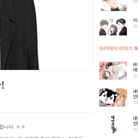
20
이
20
아카데미 이야기 최
R
데
20
!
네
인
20
네
인
합니다. ㅎㅎ
20