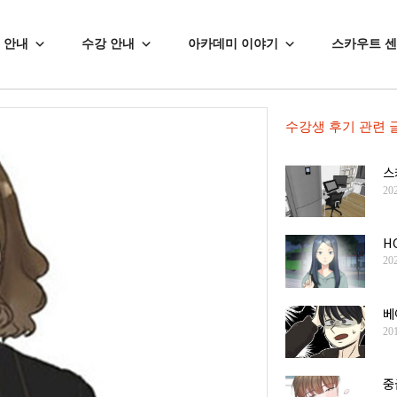
 안내
수강 안내
아카데미 이야기
스카우트 
수강생 후기
관련 
스
20
H
20
베
20
중