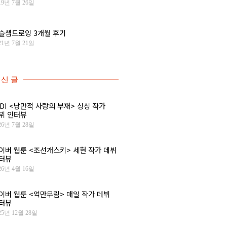
19년 7월 26일
슬샘드로잉 3개월 후기
21년 7월 21일
신 글
IDI <낭만적 사랑의 부재> 싱싱 작가
뷔 인터뷰
26년 7월 28일
이버 웹툰 <조선개스키> 세현 작가 데뷔
터뷰
26년 4월 16일
이버 웹툰 <억만무림> 매일 작가 데뷔
터뷰
25년 12월 28일