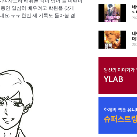
치여사느라 배워본 적이 없어 늘 미련이
네
 동안 열심히 배우려고 학원을 찾게
>
네요.ㅠㅠ 한번 제 기록도 돌아볼 겸
20
네
데
20