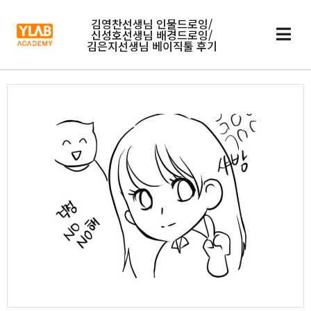
김영찬선생님 인물드로잉/
신성호선생님 배경드로잉/
김은지선생님 베이직툴 후기