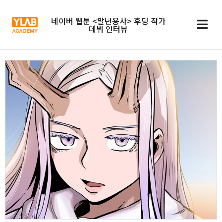
네이버 웹툰 <말년용사> 후딩 작가
데뷔 인터뷰