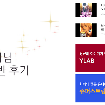
네
>
20
네
데
20