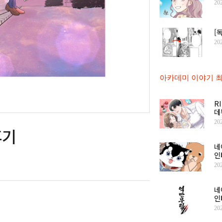
20
[
20
아카데미 이야기 최
R
데
20
후기
네
인
20
네
인
20