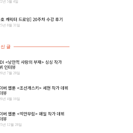
22년 5월 4일
독호 캐릭터 드로잉] 20주차 수강 후기
25년 8월 31일
신 글
IDI <낭만적 사랑의 부재> 싱싱 작가
뷔 인터뷰
26년 7월 28일
이버 웹툰 <조선개스키> 세현 작가 데뷔
터뷰
26년 4월 16일
이버 웹툰 <억만무림> 매일 작가 데뷔
터뷰
25년 12월 28일