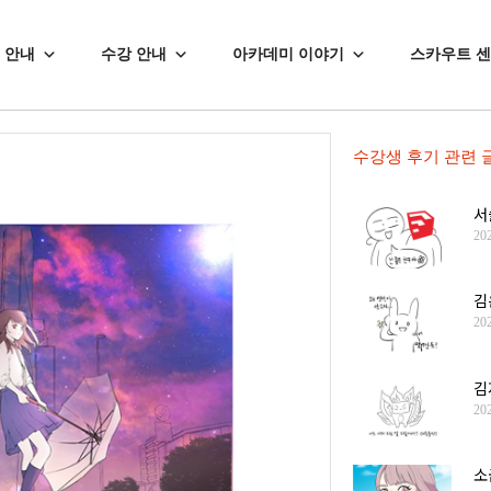
 안내
수강 안내
아카데미 이야기
스카우트 
수강생 후기
관련 
서
20
김
20
김
20
소