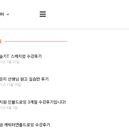
센터
글
슬기T 스케치업 수강후기
23년 3월 31일
은지 선생님 원고 실습반 후기
21년 11월 30일
지원 인물드로잉 3개월 수강후기입니다!
22년 8월 2일
금 캐릭터연출드로잉 수강후기