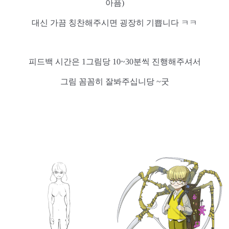
아픔)
대신 가끔 칭찬해주시면 굉장히 기쁩니다 ㅋㅋ
피드백 시간은 1그림당 10~30분씩 진행해주셔서
그림 꼼꼼히 잘봐주십니당 ~굿