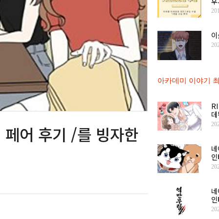
후
20
이
20
아카데미 이야기 최
R
데
20
 페어 후기 /를 빙자한
네
인
20
네
인
20