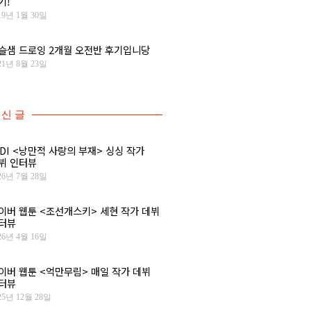
기!
19년 1월 30일
슬샘 드로잉 2개월 오전반 후기입니당
21년 8월 23일
신 글
IDI <낭만적 사랑의 부재> 싱싱 작가
뷔 인터뷰
26년 7월 28일
이버 웹툰 <조선개스키> 세현 작가 데뷔
터뷰
26년 4월 16일
이버 웹툰 <억만무림> 매일 작가 데뷔
터뷰
25년 12월 28일