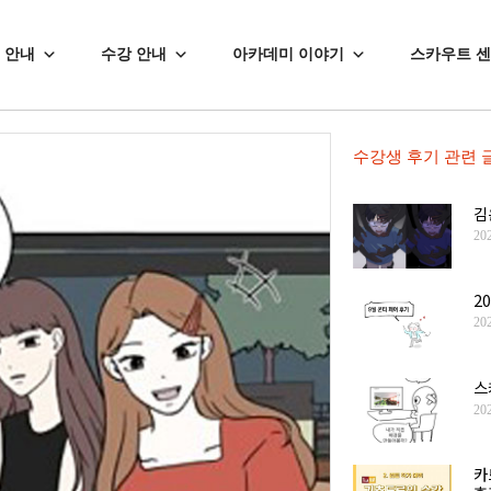
 안내
수강 안내
아카데미 이야기
스카우트 
수강생 후기
관련 
김
20
2
20
스
20
카