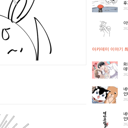
후
20
이
20
아카데미 이야기 최
R
데
20
네
인
20
네
인
20