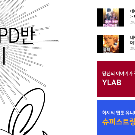
네
>
20
네
데
20