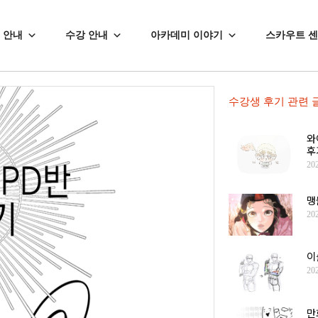
 안내
수강 안내
아카데미 이야기
스카우트 
수강생 후기
관련 
와
후
20
맹
20
이
20
만