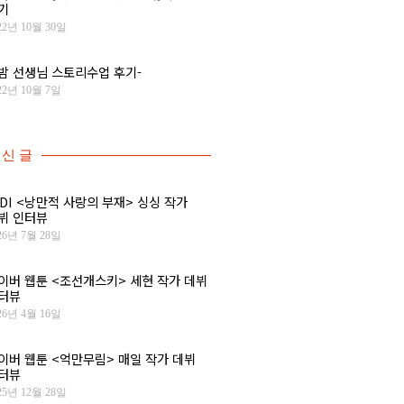
기
22년 10월 30일
밤 선생님 스토리수업 후기-
22년 10월 7일
신 글
IDI <낭만적 사랑의 부재> 싱싱 작가
뷔 인터뷰
26년 7월 28일
이버 웹툰 <조선개스키> 세현 작가 데뷔
터뷰
26년 4월 16일
이버 웹툰 <억만무림> 매일 작가 데뷔
터뷰
25년 12월 28일