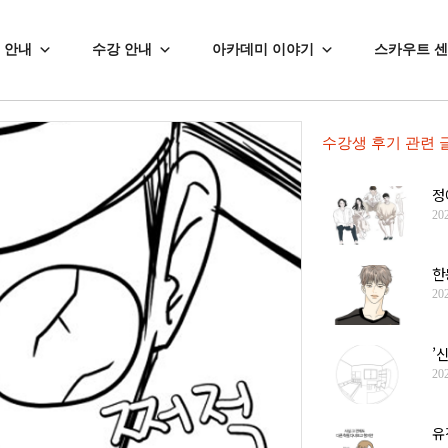
 안내
수강 안내
아카데미 이야기
스카우트 
수강생 후기
관련 
정
20
한
20
’
20
유