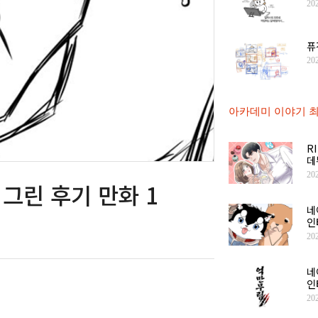
20
퓨
20
아카데미 이야기 최
R
데
20
그린 후기 만화 1
네
인
20
네
인
20