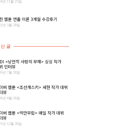
24년 11월 25일
전 웹툰 연출 이론 3개월 수강후기
22년 3월 28일
신 글
IDI <낭만적 사랑의 부재> 싱싱 작가
뷔 인터뷰
26년 7월 28일
이버 웹툰 <조선개스키> 세현 작가 데뷔
터뷰
26년 4월 16일
이버 웹툰 <억만무림> 매일 작가 데뷔
터뷰
25년 12월 28일