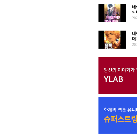
네
>
20
네
데
20