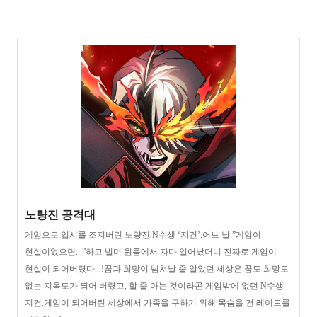
노량진 공격대
게임으로 입시를 조져버린 노량진 N수생 ‘지건’.어느 날 ”게임이
현실이었으면...”하고 빌며 원룸에서 자다 일어났더니 진짜로 게임이
현실이 되어버렸다...!꿈과 희망이 넘쳐날 줄 알았던 세상은 꿈도 희망도
없는 지옥도가 되어 버렸고, 할 줄 아는 것이라곤 게임밖에 없던 N수생
지건.게임이 되어버린 세상에서 가족을 구하기 위해 목숨을 건 레이드를