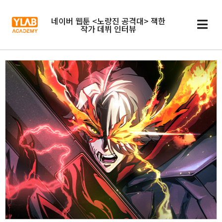
네이버 웹툰 <노량진 공격대> 잭한
작가 데뷔 인터뷰