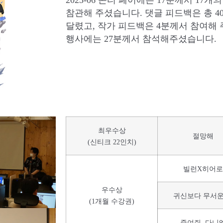
참관해 주셨습니다. 댓글 피드백은 총 40
달렸고, 작가 피드백은 4분께서 참여해
행사에는 27분께서 참석해주셨습니다.
최우수상
절망해
(신티크 22인치)
빌런X히어로
우수상
귀신보다 무서운
(1개월 수강권)
죽여줘, 다니