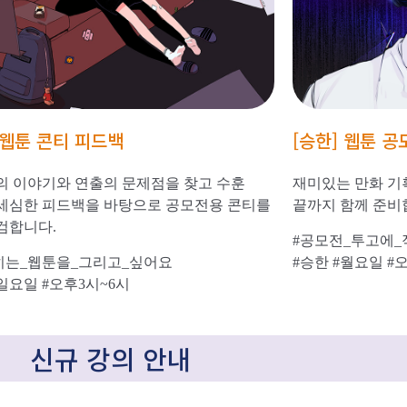
 웹툰 콘티 피드백
[승한] 웹툰 
의 이야기와 연출의 문제점을 찾고 수훈
재미있는 만화 기획
세심한 피드백을 바탕으로 공모전용 콘티를
끝까지 함께 준비
검합니다.
#공모전_투고에_
히는_웹툰을_그리고_싶어요
#승한 #월요일 #
#일요일 #오후3시~6시
신규 강의 안내