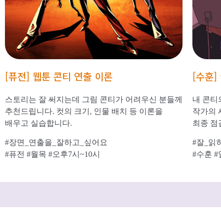
[퓨전] 웹툰 콘티 연출 이론
[수훈]
스토리는 잘 써지는데 그림 콘티가 어려우신 분들께
내 콘티
추천드립니다. 컷의 크기, 인물 배치 등 이론을
작가의 
배우고 실습합니다.
최종 점
#장면_연출을_잘하고_싶어요
#잘_읽
#퓨전 #월목 #오후7시~10시
#수훈 