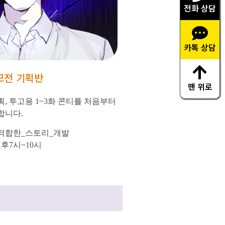
전화 상담
카톡 상담
공모전 기획반
맨 위로
, 투고용 1~3화 콘티를 처음부터
합니다.
적합한_스토리_개발
오후7시~10시