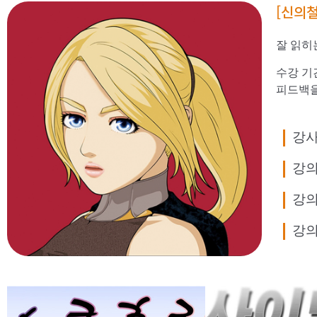
[신의철
잘 읽히
수강 기
피드백을
강
강의
강의
강