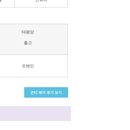
태평양
졸고
조해민
콘티 페어 후기 보기