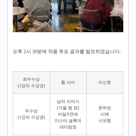
오후 2시 30분에 작품 투표 결과를 발표하였습니다.
최우수상
틈 사이
이신호
(3강의 수강권)
남의 이야기
[거울 병 편]
문하란
우수상
비밀X연애
시예
(1강의 수강권)
미스터 셜록의
시넷찡
대리탐정