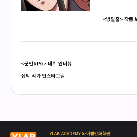
<방탈출> 작품 
<군인RPG> 데뷔 인터뷰
십박 작가 인스타그램
YLAB ACADEMY 와이랩만화학원