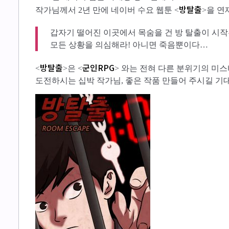
방탈출
작가님께서 2년 만에 네이버 수요 웹툰 <
>을 연
갑자기 떨어진 이곳에서 목숨을 건 방 탈출이 시작
모든 상황을 의심해라! 아니면 죽음뿐이다…
방탈출
군인RPG
<
>은 <
> 와는 전혀 다른 분위기의 미
도전하시는 십박 작가님, 좋은 작품 만들어 주시길 기