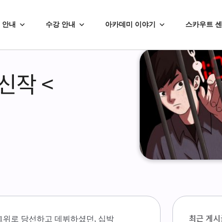
 안내
수강 안내
아카데미 이야기
스카우트 
신작 <
최근 게시
 1위로 당선하고 데뷔하셨던, 십박