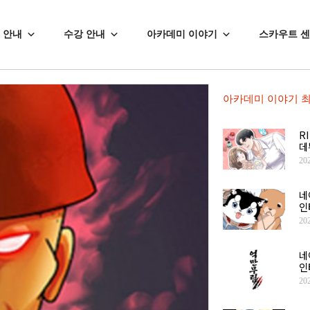
 안내
수강 안내
아카데미 이야기
스카우트 
아카데미 이야기 최
R
데
20
네
인
20
네
인
20