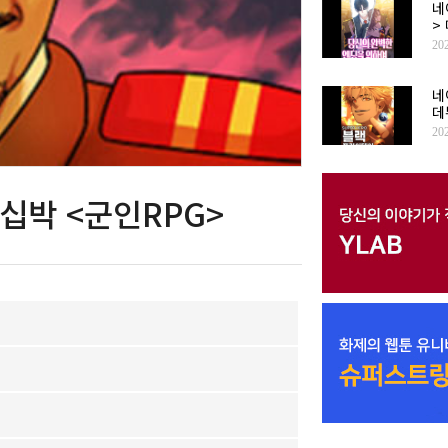
네
>
20
네
데
20
 십박 <군인RPG>