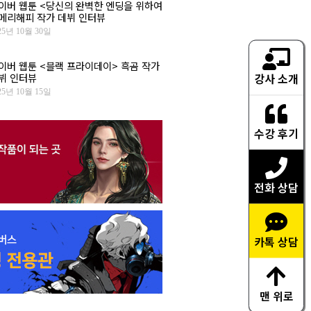
이버 웹툰 <당신의 완벽한 엔딩을 위하여
 메리해피 작가 데뷔 인터뷰
25년 10월 30일
이버 웹툰 <블랙 프라이데이> 흑곰 작가
강사 소개
뷔 인터뷰
25년 10월 15일
수강 후기
전화 상담
카톡 상담
맨 위로