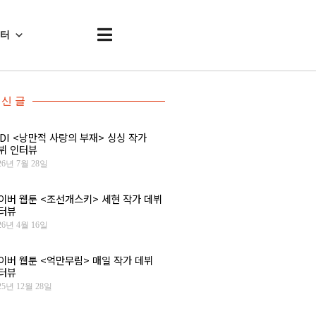
센터
신 글
IDI <낭만적 사랑의 부재> 싱싱 작가
뷔 인터뷰
26년 7월 28일
이버 웹툰 <조선개스키> 세현 작가 데뷔
터뷰
26년 4월 16일
이버 웹툰 <억만무림> 매일 작가 데뷔
터뷰
25년 12월 28일