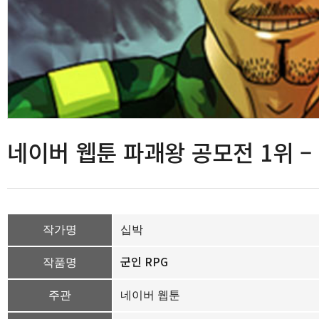
네이버 웹툰 파괘왕 공모전 1위 –
작가명
십박
군인 RPG
작품명
주관
네이버 웹툰