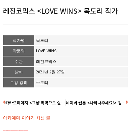
레진코믹스 <LOVE WINS> 목도리 작가
작가명
목도리
LOVE WINS
작품명
주관
레진코믹스
날짜
2021년 2월 27일
수강 강의
스토리
카카오페이지 <그냥 악역으로 살겠습니다> 베베 작가
네이버 웹툰 <나타나주세요!> 김기현 작가
아카데미 이야기 최신 글