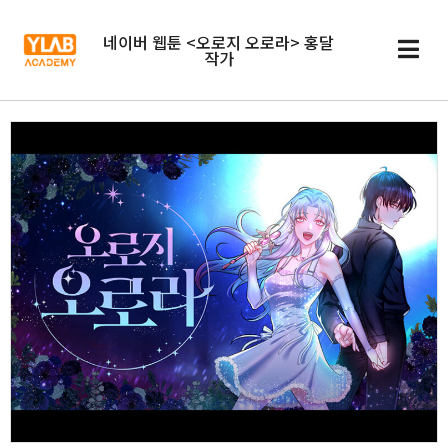
네이버 웹툰 <오로지 오로라> 홍달
작가