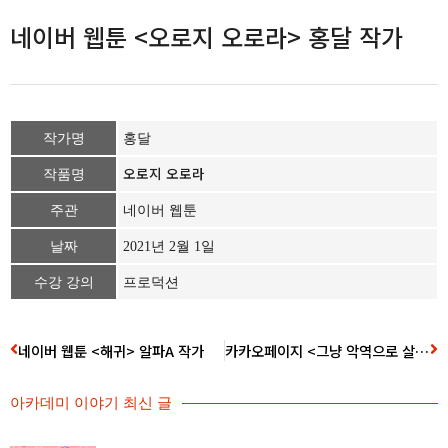
네이버 웹툰 <오로지 오로라> 홍달 작가
작가명
홍달
오로지 오로라
작품명
주관
네이버 웹툰
날짜
2021년 2월 1일
수강 강의
프로덕션
네이버 웹툰 <해귀> 알파A 작가
카카오페이지 <그냥 악역으로 살겠습니다> 베베 작가
아카데미 이야기 최신 글