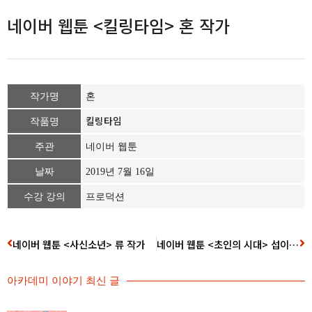
네이버 웹툰 <킬링타임> 혼 작가
작가명
혼
킬링타임
작품명
주관
네이버 웹툰
날짜
2019년 7월 16일
수강 강의
프로덕션
네이버 웹툰 <사신소년> 류 작가
네이버 웹툰 <초인의 시대> 섭이 작가
아카데미 이야기 최신 글