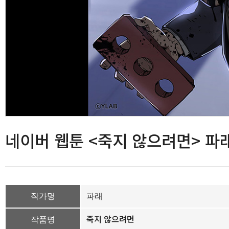
네이버 웹툰 <죽지 않으려면> 파
작가명
파래
죽지 않으려면
작품명