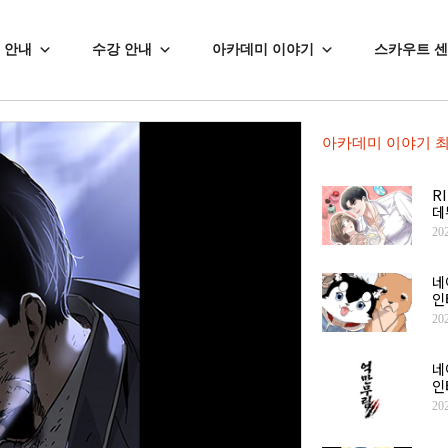
 안내
수강 안내
아카데미 이야기
스카우트 
아카데미 이야기 최
R
데
20
네
인
20
네
인
20