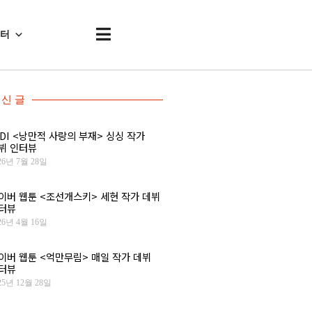
센터
신 글
IDI <낭만적 사랑의 부재> 싱싱 작가
뷔 인터뷰
26년 7월 28일
이버 웹툰 <조선개스키> 세현 작가 데뷔
터뷰
26년 4월 16일
이버 웹툰 <억만무림> 매일 작가 데뷔
터뷰
25년 12월 28일