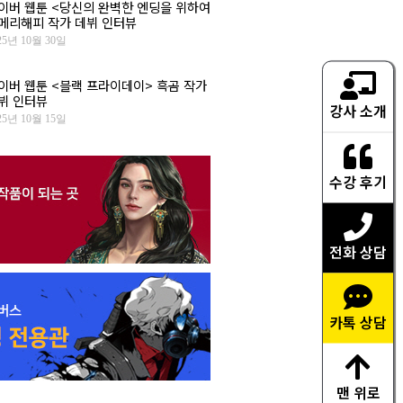
이버 웹툰 <당신의 완벽한 엔딩을 위하여
 메리해피 작가 데뷔 인터뷰
25년 10월 30일
이버 웹툰 <블랙 프라이데이> 흑곰 작가
뷔 인터뷰
강사 소개
25년 10월 15일
수강 후기
전화 상담
카톡 상담
맨 위로