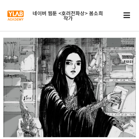
네이버 웹툰 <호러전파상> 봄소희
작가