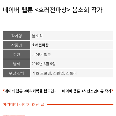
네이버 웹툰 <호러전파상> 봄소희 작가
작가명
봄소희
호러전파상
작품명
주관
네이버 웹툰
날짜
2019년 6월 9일
수강 강의
기초 드로잉, 스킬업, 스토리
네이버 웹툰 <머리카락을 뽑으면> 이다몽 작가
네이버 웹툰 <사신소년> 류 작가
아카데미 이야기 최신 글