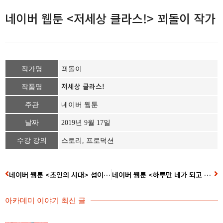
네이버 웹툰 <저세상 클라스!> 꾀돌이 작가
작가명
꾀돌이
저세상 클라스!
작품명
주관
네이버 웹툰
날짜
2019년 9월 17일
수강 강의
스토리, 프로덕션
네이버 웹툰 <초인의 시대> 섭이 작가
네이버 웹툰 <하루만 네가 되고 싶어> 삼 작가
아카데미 이야기 최신 글