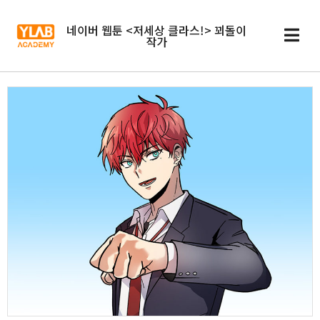
네이버 웹툰 <저세상 클라스!> 꾀돌이
작가