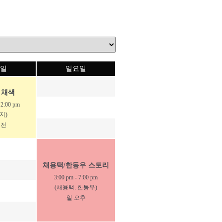
일
일요일
 채색
-
2:00 pm
지)
오전
채용택/한동우 스토리
3:00 pm
-
7:00 pm
(채용택, 한동우)
일 오후