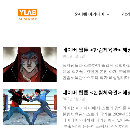
와이랩 아카데미
강의
네이버 웹툰 <한림체육관> 혜
2020년 6월 2일
독자님들과 소통하며 즐겁게 작업하고, 
혜성 작가님. 간단한 본인 소개 부탁드
한림체육관> 스토리 작가 혜성입니다.
네이버 웹툰 <한림체육관> 혜성
2020년 6월 2일
와이랩 아카데미에서 스토리 강의를 수
한림체육관> 스토리 작가로 2020년 
다이다이> 이석재 작가님께서 맡아주
‘부활남’의 든든한 조력자 ‘전영하’의