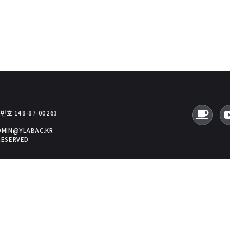
호 148-87-00263
ADMIN@YLABAC.KR
RESERVED