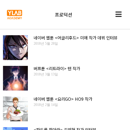
프로덕션
네이버 웹툰 <어글리후드> 미애 작가 데뷔 인터뷰
2018년 5월 28일
버프툰 <리트라이> 텐 작가
2018년 3월 13일
네이버 웹툰 <요리GO> HO9 작가
2018년 2월 14일
<파도를 찾아라> 김정현 작가 인터뷰