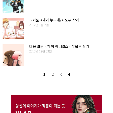
피키툰 <내가 누구개?> 도무 작가
2017년 1월 7일
다음 웹툰 <위 아 애니멀스> 우블루 작가
2016년 12월 23일
1
2
4
3