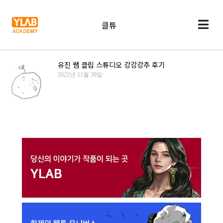
클튜
유진 쌤 클립 스튜디오 강강강추 후기
2022년 11월 30일