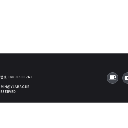
호 148-87-00263
ADMIN@YLABAC.KR
RESERVED