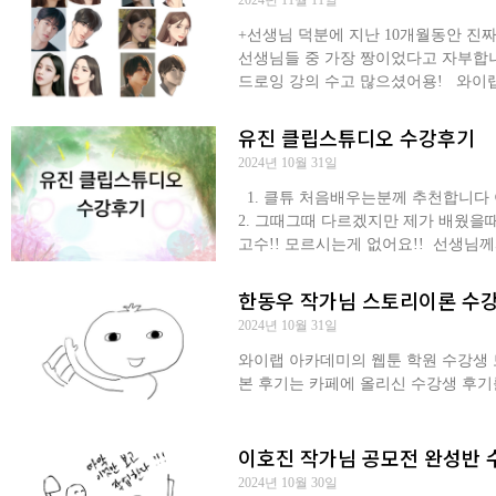
2024년 11월 11일
+선생님 덕분에 지난 10개월동안 진
선생님들 중 가장 짱이었다고 자부합니
드로잉 강의 수고 많으셨어용! 와이
유진 클립스튜디오 수강후기
2024년 10월 31일
1. 클튜 처음배우는분께 추천합니다 
2. 그때그때 다르겠지만 제가 배웠을때
고수!! 모르시는게 없어요!! ​ 선생님
한동우 작가님 스토리이론 수강
2024년 10월 31일
와이랩 아카데미의 웹툰 학원 수강생 토
본 후기는 카페에 올리신 수강생 후기
이호진 작가님 공모전 완성반 
2024년 10월 30일