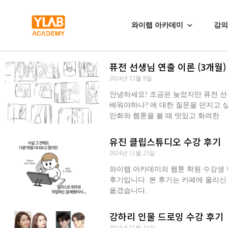
와이랩 아카데미
강의
퓨전 선생님 연출 이론 (3개월)
2024년 12월 9일
안녕하세요! 조금은 늦었지만 퓨전 선
배워야하나? 에 대한 질문을 던지고 싶
만화와 웹툰을 볼 때 멋있고 화려한
유진 클립스튜디오 수강 후기
2024년 11월 25일
와이랩 아카데미의 웹툰 학원 수강생 닉
후기입니다. 본 후기는 카페에 올리신
옮겼습니다.
강하리 인물 드로잉 수강 후기