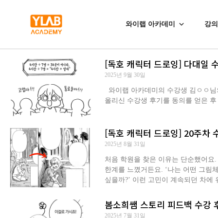
와이랩 아카데미
강의
[독호 캐릭터 드로잉] 다대일
2025년 9월 30일
와이랩 아카데미의 수강생 김ㅇㅇ님의 
올리신 수강생 후기를 동의를 얻은 후
[독호 캐릭터 드로잉] 20주차 
2025년 8월 31일
처음 학원을 찾은 이유는 단순했어요. 
한계를 느꼈거든요. ‘나는 어떤 그림
싶을까?’ 이런 고민이 계속되던 차에
봄소희쌤 스토리 피드백 수강 
2025년 7월 31일