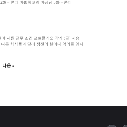
2화 – 콘티 마법학교의 마왕님 3화 – 콘티
분야 지원 근무 조건 포트폴리오 작가 (글) 저승
 다른 차사들과 달리 생전의 한이나 악의를 잊지
다음 »