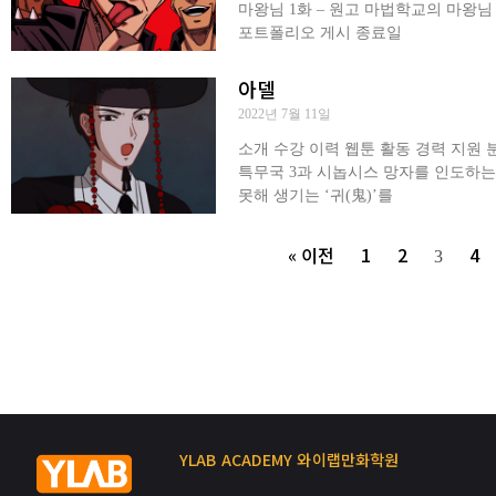
마왕님 1화 – 원고 마법학교의 마왕님 
포트폴리오 게시 종료일
아델
2022년 7월 11일
소개 수강 이력 웹툰 활동 경력 지원 
특무국 3과 시놉시스 망자를 인도하는
못해 생기는 ‘귀(鬼)’를
« 이전
1
2
4
3
YLAB ACADEMY 와이랩만화학원