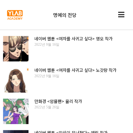
명예의 전당
네이버 웹툰 <여자를 사귀고 싶다> 영오 작가
2022년 9월 16일
네이버 웹툰 <여자를 사귀고 싶다> 노갓량 작가
2022년 9월 16일
만화경 <암욜팬> 율리 작가
2022년 5월 26일
네이버 웹툰 <일상이 무너졌다> 예림 작가