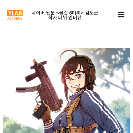
네이버 웹툰 <불릿 6미리> 김도근
작가 데뷔 인터뷰