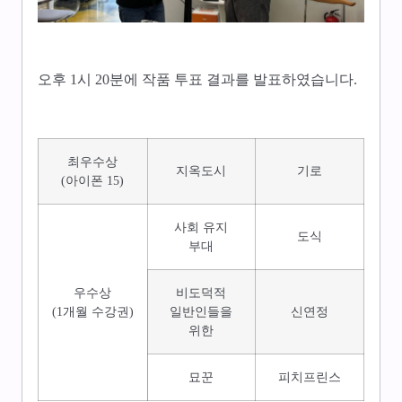
오후 1시 20분에 작품 투표 결과를 발표하였습니다.
최우수상
지옥도시
기로
(아이폰 15)
사회 유지
도식
부대
우수상
비도덕적
(1개월 수강권)
일반인들을
신연정
위한
묘꾼
피치프린스