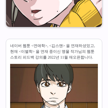
네이버 웹툰 <연애학>, <깁스맨> 을 연재하셨었고,
현재 <이별학> 을 연재 중이신 맹물 작가님의 웹툰
스토리 피드백 강의를 2022년 11월 재오픈합니다.