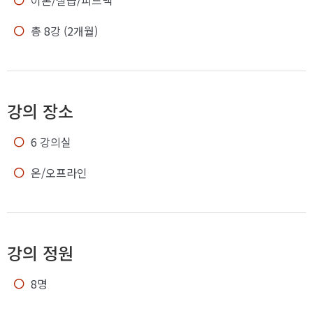
이론/실습/피드백
총 8강 (2개월)
강의 장소
6 강의실
온/오프라인
강의 정원
8명