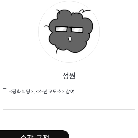
정원
<평화식당>, <소년교도소> 참여
.
수강 규정