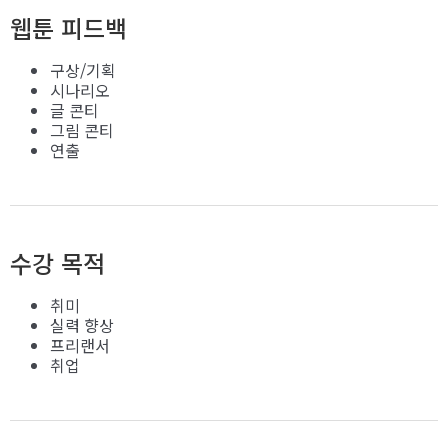
웹툰 피드백
구상/기획
시나리오
글 콘티
그림 콘티
연출
수강 목적
취미
실력 향상
프리랜서
취업