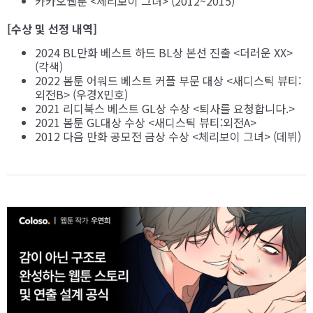
카카오웹툰 <체리보이 그녀> (2012~2015)
[수상 및 선정 내역]
2024 BL만화 베스트 하드 BL상 본선 진출 <더러운 XX>
(각색)
2022 봄툰 어워드 베스트 커플 부문 대상 <새디스틱 뷰티:
외전B> (우경X민호)
2021 리디북스 베스트 GL상 수상 <퇴사를 요청합니다.>
2021 봄툰 GL대상 수상 <새디스틱 뷰티:외전A>
2012 다음 만화 공모전 금상 수상 <체리보이 그녀> (데뷔)