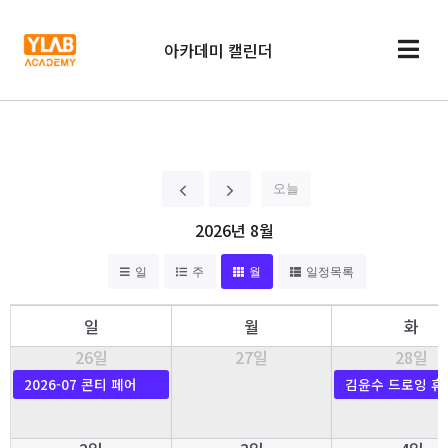
아카데미 캘린더
오늘
2026년 8월
일
주
월
일정목록
일
월
화
26일
27일
28일
2026-07 콘티 페어
김윤수 드로잉 휴