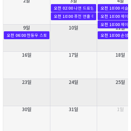
2일
3일
4일
오전 02:00
나연 드로잉 기초 월-종일 개강
오전 10:00
서슬기
오전 10:00
퓨전 연출 이론 개강
오전 10:00
제이미
오전 10:00
제이미
9일
10일
11일
오전 06:00
한동우 스토리 이론 3개월 차 개강
오전 10:00
손성근
16일
17일
18일
23일
24일
25일
30일
31일
1일