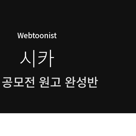
Webtoonist
시카
 공모전 원고 완성반