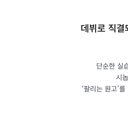
데뷔로 직결
단순한 실습
시놉
‘팔리는 원고’를