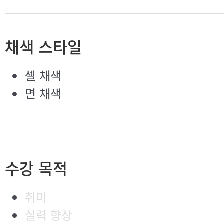
채색 스타일
셀 채색
면 채색
수강 목적
취미
실력 향상