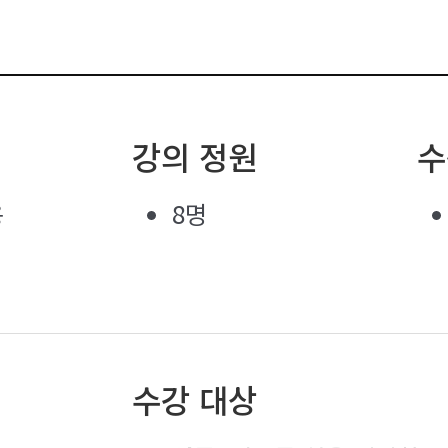
강의 정원
수
용
8명
수강 대상