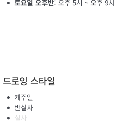
토요일 오후반
: 오후 5시 ~ 오후 9시
드로잉 스타일
캐주얼
반실사
실사