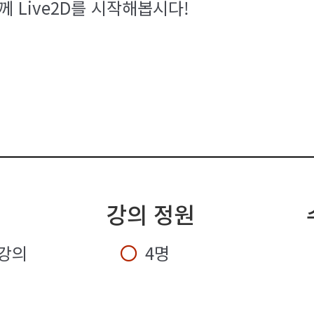
께 Live2D를 시작해봅시다!
강의 정원
강의
4명