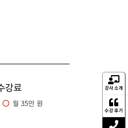
수강료
강사 소개
월 35만 원
수강 후기