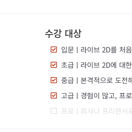
수강 대상
입문
ㅣ라이브 2D를 처
초급
ㅣ라이브 2D에 대한
중급
ㅣ본격적으로 도전해
고급
ㅣ경험이 많고, 프
프로
ㅣ회사나 프리랜서로