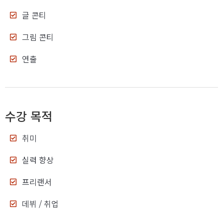
글 콘티
그림 콘티
연출
수강 목적
취미
실력 향상
프리랜서
데뷔 / 취업