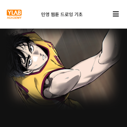
민영 웹툰 드로잉 기초