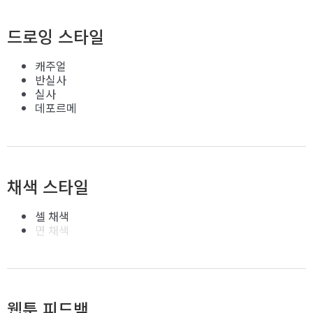
드로잉 스타일
캐주얼
반실사
실사
데포르메
채색 스타일
셀 채색
면 채색
웹툰 피드백