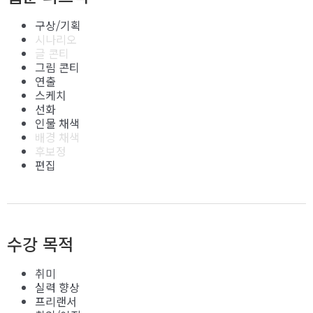
구상/기획
시나리오
글 콘티
그림 콘티
연출
스케치
선화
인물 채색
배경 채색
후보정
편집
수강 목적
취미
실력 향상
프리랜서