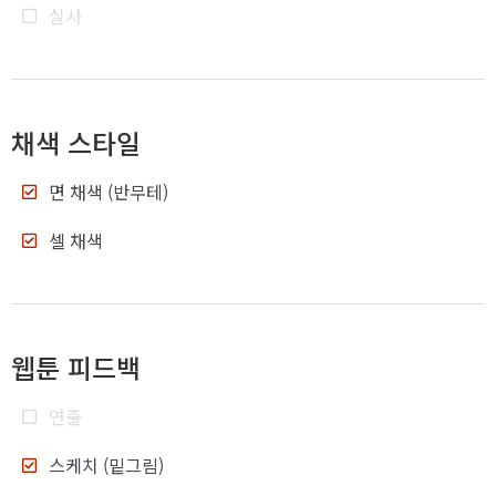
실사
채색 스타일
면 채색 (반무테)
셀 채색
웹툰 피드백
연출
스케치 (밑그림)