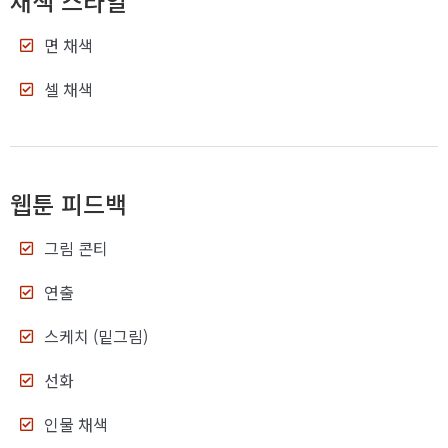
채색 스타일
면 채색
셀 채색
웹툰 피드백
그림 콘티
연출
스케치 (밑그림)
선화
인물 채색