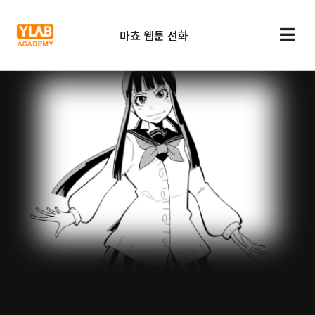
마쵸 웹툰 선화