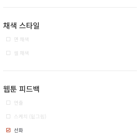
채색 스타일
면 채색
셀 채색
웹툰 피드백
연출
스케치 (밑그림)
선화