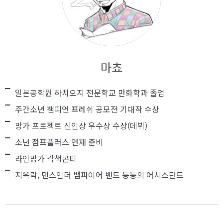
마쵸
일본공학원 하치오지 전문학교 만화학과 졸업
주간소년 챔피언 프레쉬 공모전 기대작 수상
망가 프로젝트 신인상 우수상 수상(데뷔)
소년 점프플러스 연재 준비
라인망가 각색콘티
지옥락, 댄스인더 뱀파이어 밴드 등등의 어시스던트