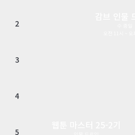
감브 인물 
2
수 종일
오전 11시 ~ 오
3
4
웹툰 마스터 25-2기
5
인물 드로잉