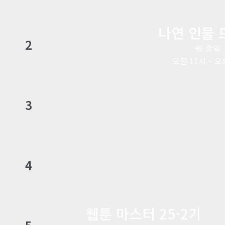
나연 인물 
2
월 종일
오전 11시 ~ 오
3
4
웹툰 마스터 25-2기