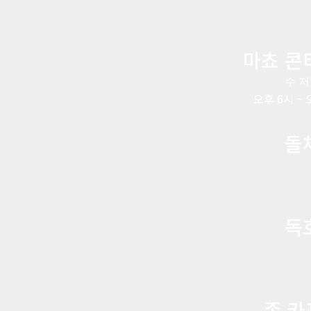
마쵸 콘
수 
오후 6시 ~ 
돌
독
존 카