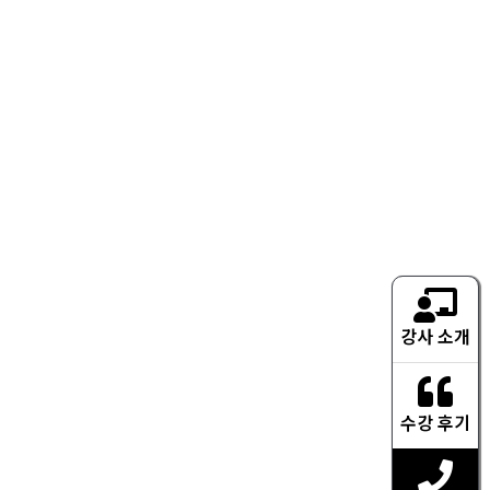
화 저녁
7시 ~ 오후 10시
 배경 채색
화 저녁
7시 ~ 오후 10시
 색감 & 라이팅
화 저녁
오후 7시 ~ 오후 11시
강사 소개
석 영상 편집 &
애니메이션
수강 후기
화 저녁
오후 7시 ~ 오후 11시