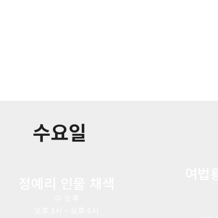
수요일
여법룡
정예리 인물 채색
수 오후
오후 3시 ~ 오후 6시