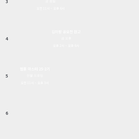
3
금 종일
오전 11시 ~ 오후 6시
김이랑 공모전 원고
4
금 오후
오후 2시 ~ 오후 6시
웹툰 마스터 25-2기
5
인물 드로잉
오전 11시 ~ 오후 3시
6