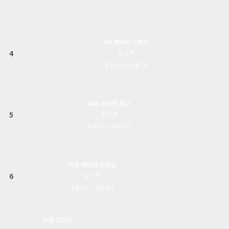
AK 캐릭터 드로잉
4
일 오후
오후 3시 ~ 오후 7시
Axis 공모전 원고
5
일 오후
오후 2시 ~ 오후 6시
치즈 캐릭터 드로잉
6
일 오후
오후 1시 ~ 오후 5시
모델 크로키