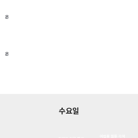
리페 색감 & 라이팅
온
화 저녁
오후 7시 ~ 오후 11시
리제 게임
UI/UX
화목 일반반
온
오후 8시 ~ 오후
10시
수요일
여법룡 웹툰 각색