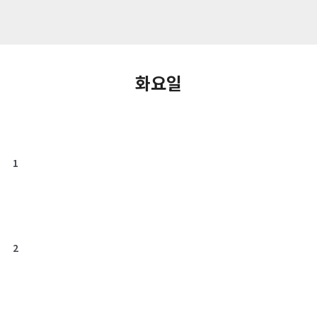
화요일
외눈박이 스토리
이론
1
월 저녁
오후 7시 ~ 오후 10시
제이미 인물 드로잉
제이미 인물 드로잉
2
화 종일
화금 저녁
오전 11시 ~ 오후 6시
오후 7시 ~ 오후 10시
이호진 공모전 원고