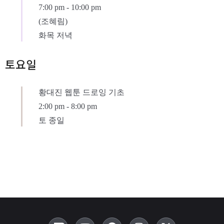
7:00 pm
-
10:00 pm
(조혜림)
화목 저녁
토요일
황대진 웹툰 드로잉 기초
2:00 pm
-
8:00 pm
토 종일