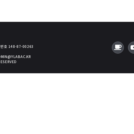
호 148-87-00263
ADMIN@YLABAC.KR
RESERVED